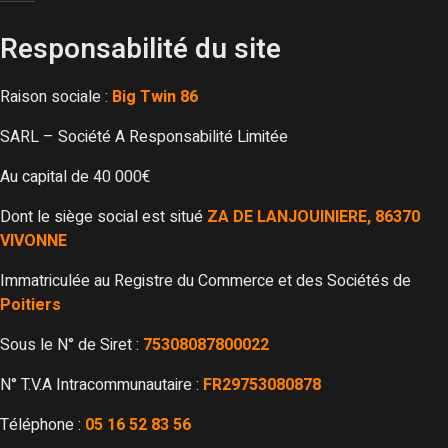
Responsabilité du site
ENTRETIEN
Raison sociale :
Big Twin 86
GALERIE
SARL – Société A Responsabilité Limitée
Au capital de 40 000€
CONTACT
Dont le siège social est situé
ZA DE LANJOUINIERE, 86370
VIVONNE
Immatriculée au Registre du Commerce et des Sociétés de
Poitiers
Sous le N° de Siret :
75308087800022
N° T.V.A Intracommunautaire :
FR29753080878
Téléphone :
05 16 52 83 56